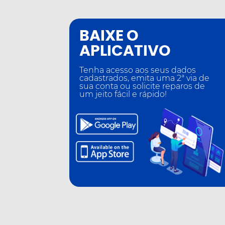
BAIXE O
APLICATIVO
Tenha acesso aos seus dados
cadastrados, emita uma
2ª via de
sua conta ou solicite reparos de
um jeito
fácil e rápido!